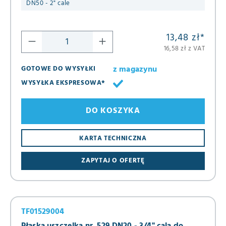
DN50 - 2" cale
13,48 zł
*
16,58 zł z VAT
z magazynu
GOTOWE DO WYSYŁKI
WYSYŁKA EKSPRESOWA*
DO KOSZYKA
KARTA TECHNICZNA
ZAPYTAJ O OFERTĘ
TF01529004
Płaska uszczelka nr. 529 DN20 - 3/4" cala do