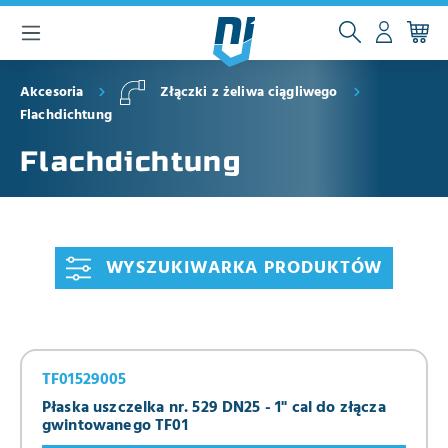
głównej zawartości
Akcesoria
Złączki z żeliwa ciągliwego
Flachdichtung
Flachdichtung
WYSZUKIWARKA PRODUKTÓW
TF01529005
Płaska uszczelka nr. 529 DN25 - 1" cal do złącza
gwintowanego TF01