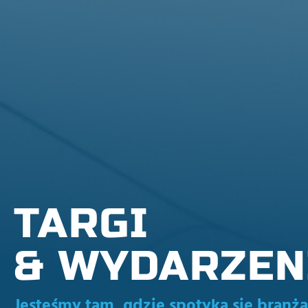
TARGI
& WYDARZEN
Jesteśmy tam, gdzie spotyka się branża