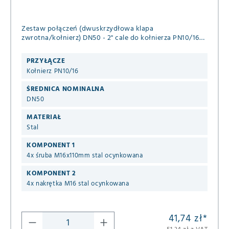
Zestaw połączeń (dwuskrzydłowa klapa
zwrotna/kołnierz) DN50 - 2" cale do kołnierza PN10/16
ze stali
PRZYŁĄCZE
Kołnierz PN10/16
ŚREDNICA NOMINALNA
DN50
MATERIAŁ
Stal
KOMPONENT 1
4x śruba M16x110mm stal ocynkowana
KOMPONENT 2
4x nakrętka M16 stal ocynkowana
41,74 zł
*