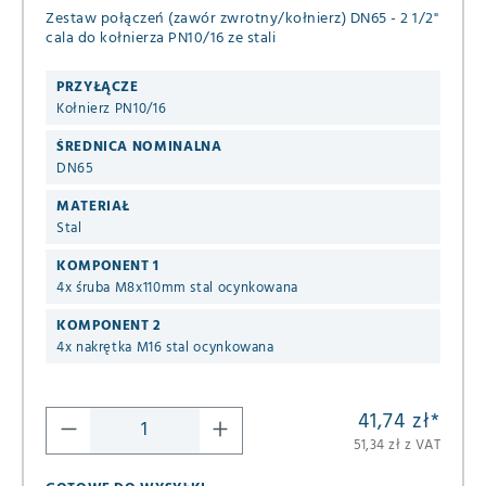
Zestaw połączeń (zawór zwrotny/kołnierz) DN65 - 2 1/2"
cala do kołnierza PN10/16 ze stali
PRZYŁĄCZE
Kołnierz PN10/16
ŚREDNICA NOMINALNA
DN65
MATERIAŁ
Stal
KOMPONENT 1
4x śruba M8x110mm stal ocynkowana
KOMPONENT 2
4x nakrętka M16 stal ocynkowana
41,74 zł
*
51,34 zł z VAT