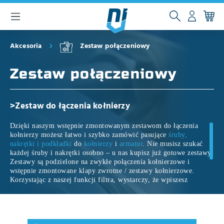
głównej zawartości
Akcesoria
Zestaw połączeniowy
Zestaw połączeniowy
>Zestaw do łączenia kołnierzy
Dzięki naszym wstępnie zmontowanym zestawom do łączenia
kołnierzy możesz łatwo i szybko zamówić pasujące
śruby,
nakrętki i podkładki
do
kołnierzy
i
armatur
. Nie musisz szukać
każdej śruby i nakrętki osobno – u nas kupisz już gotowe zestawy.
Zestawy są podzielone na zwykłe połączenia kołnierzowe i
wstępnie zmontowane klapy zwrotne / zestawy kołnierzowe.
Korzystając z naszej funkcji filtra, wystarczy, że wpiszesz
preferowaną średnicę nominalną, typ kołnierza, np. PN10, PN16,
PN25 i PN40, oraz preferowany materiał, np. stal lub stal
nierdzewną. Następnie otrzymasz automatycznie wybrany zestaw
składający się z pasujących śrub, nakrętek i podkładek.