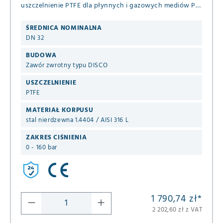
uszczelnienie PTFE dla płynnych i gazowych mediów PN
63/100/160 (+ASME B16.5 ANSI 600 i 900) DIN EN 1092-1
B1
ŚREDNICA NOMINALNA
DN 32
BUDOWA
Zawór zwrotny typu DISCO
USZCZELNIENIE
PTFE
MATERIAŁ KORPUSU
stal nierdzewna 1.4404 / AISI 316 L
ZAKRES CIŚNIENIA
0 - 160 bar
1 790,74 zł
*
2 202,60 zł z VAT