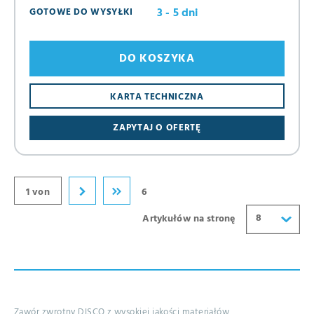
3 - 5 dni
GOTOWE DO WYSYŁKI
DO KOSZYKA
8
KARTA TECHNICZNA
16
ZAPYTAJ O OFERTĘ
24
32
40
1 von
6
8
Artykułów na stronę
Zawór zwrotny DISCO z wysokiej jakości materiałów