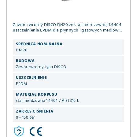
Zawór zwrotny DISCO DN20 ze stali nierdzewnej 1.4404
uszczelnienie EPDM dla płynnych i gazowych mediów
PN 63/100/160 (+ASME B16.5 ANSI 600 i 900) DIN EN
1092-1 B1
ŚREDNICA NOMINALNA
DN 20
BUDOWA
Zawór zwrotny typu DISCO
USZCZELNIENIE
EPDM
MATERIAŁ KORPUSU
stal nierdzewna 1.4404 / AISI 316 L
ZAKRES CIŚNIENIA
0 - 160 bar