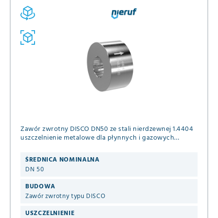
Zawór zwrotny DISCO DN50 ze stali nierdzewnej 1.4404
uszczelnienie metalowe dla płynnych i gazowych
mediów PN 63/100/160 (+ASME B16.5 ANSI 600 i 900) DIN
EN 1092-1 B1
ŚREDNICA NOMINALNA
DN 50
BUDOWA
Zawór zwrotny typu DISCO
USZCZELNIENIE