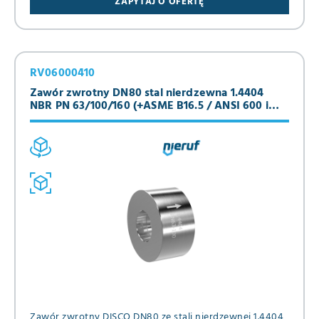
ZAPYTAJ O OFERTĘ
RV06000410
Zawór zwrotny DN80 stal nierdzewna 1.4404
NBR PN 63/100/160 (+ASME B16.5 / ANSI 600 i
900)
Zawór zwrotny DISCO DN80 ze stali nierdzewnej 1.4404