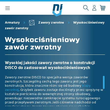
głównej zawartości
Armatury
Zawory zwrotne
Wysokociśnieniowy
zawór zwrotny
Wysokociśnieniowy
zawór zwrotny
Wysokiej jakości zawory zwrotne o konstrukcji
DISCO do zastosowań wysokociśnieniowych
Zawory zwrotne DISCO to specjalna wersja zaworów
zwrotnych. Szczególną cechą tego zaworu jest jego
konstrukcja, która znacznie różni się od budowy
klapy
zwrotnej
. Grzybek zaworu zostaje dociśnięty przez sprężynę w
kształcie pierścienia do wewnętrznej strony obudowy,
powodując niezawodne zamknięcie systemu rurociągowego
przed przepływem zwrotnym. Jeśli ciśnienie nadchodzi od
przedniej strony, tarcza zaworu otwiera się w obrębie