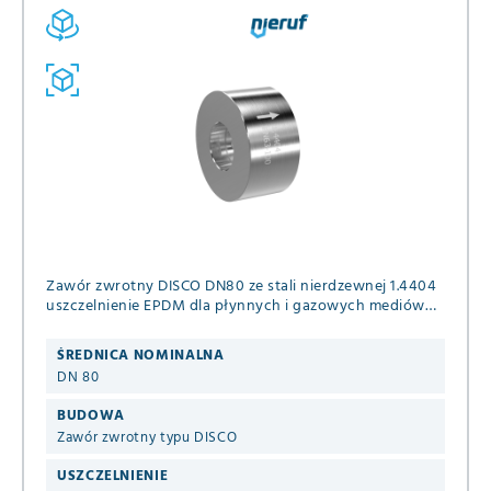
Zawór zwrotny DISCO DN80 ze stali nierdzewnej 1.4404
uszczelnienie EPDM dla płynnych i gazowych mediów
PN 63/100/160 (+ASME B16.5 ANSI 600 i 900) DIN EN
1092-1 B1
ŚREDNICA NOMINALNA
DN 80
BUDOWA
Zawór zwrotny typu DISCO
USZCZELNIENIE