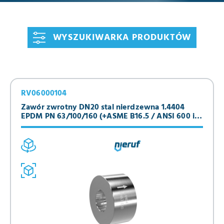
obudowy, umożliwiając przepływ ciekłego lub gazowego
medium. Pozycja montażowa jest dowolna ze względu na
sprężynę, a oprócz tego korzystna jest krótka długość
konstrukcyjna. Zawory DISCO znajdują zastosowanie w
WYSZUKIWARKA PRODUKTÓW
wodociągach, instalacjach przemysłowych, górnictwie,
szkutnictwie, budownictwie okrętowym, przemyśle
chemicznym, w instalacjach grzewczych i innych instalacjach
ciepłej wody.
RV06000104
Zawór zwrotny DN20 stal nierdzewna 1.4404
EPDM PN 63/100/160 (+ASME B16.5 / ANSI 600 i
900)