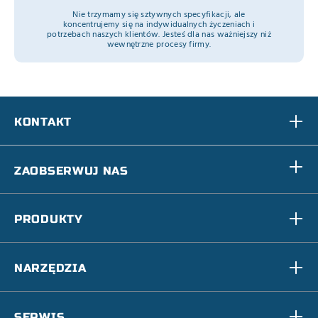
Nie trzymamy się sztywnych specyfikacji, ale
koncentrujemy się na indywidualnych życzeniach i
potrzebach naszych klientów. Jesteś dla nas ważniejszy niż
wewnętrzne procesy firmy.
KONTAKT
ZAOBSERWUJ NAS
PRODUKTY
NARZĘDZIA
SERWIS