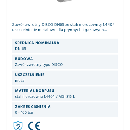
Zawór zwrotny DISCO DN65 ze stali nierdzewnej 1.4404
uszczelnienie metalowe dla płynnych i gazowych
mediów PN 63/100/160 (+ASME B16.5 ANSI 600 i 900) DIN
EN 1092-1 B1
ŚREDNICA NOMINALNA
DN 65
BUDOWA
Zawór zwrotny typu DISCO
USZCZELNIENIE
metal
MATERIAŁ KORPUSU
stal nierdzewna 1.4404 / AISI 316 L
ZAKRES CIŚNIENIA
0 - 160 bar