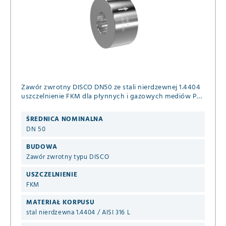
Zawór zwrotny DISCO DN50 ze stali nierdzewnej 1.4404
uszczelnienie FKM dla płynnych i gazowych mediów PN
63/100/160 (+ASME B16.5 ANSI 600 i 900) DIN EN 1092-1
B1
ŚREDNICA NOMINALNA
DN 50
BUDOWA
Zawór zwrotny typu DISCO
USZCZELNIENIE
FKM
MATERIAŁ KORPUSU
stal nierdzewna 1.4404 / AISI 316 L