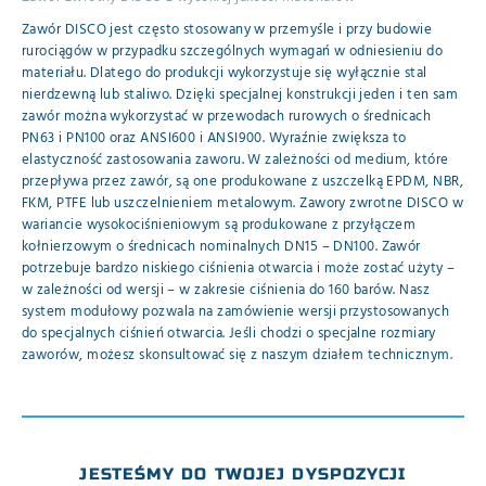
Zawór DISCO jest często stosowany w przemyśle i przy budowie
rurociągów w przypadku szczególnych wymagań w odniesieniu do
materiału. Dlatego do produkcji wykorzystuje się wyłącznie stal
nierdzewną lub staliwo. Dzięki specjalnej konstrukcji jeden i ten sam
zawór można wykorzystać w przewodach rurowych o średnicach
PN63 i PN100 oraz ANSI600 i ANSI900. Wyraźnie zwiększa to
elastyczność zastosowania zaworu. W zależności od medium, które
przepływa przez zawór, są one produkowane z uszczelką EPDM, NBR,
FKM, PTFE lub uszczelnieniem metalowym. Zawory zwrotne DISCO w
wariancie wysokociśnieniowym są produkowane z przyłączem
kołnierzowym o średnicach nominalnych DN15 – DN100. Zawór
potrzebuje bardzo niskiego ciśnienia otwarcia i może zostać użyty –
w zależności od wersji – w zakresie ciśnienia do 160 barów. Nasz
system modułowy pozwala na zamówienie wersji przystosowanych
do specjalnych ciśnień otwarcia. Jeśli chodzi o specjalne rozmiary
zaworów, możesz skonsultować się z naszym działem technicznym.
JESTEŚMY DO TWOJEJ DYSPOZYCJI