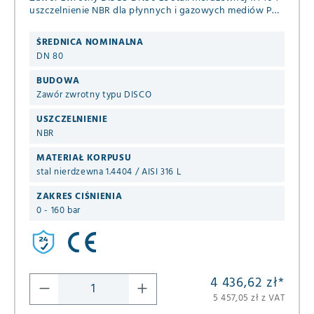
uszczelnienie NBR dla płynnych i gazowych mediów PN
63/100/160 (+ASME B16.5 ANSI 600 i 900) DIN EN 1092-1
B1
ŚREDNICA NOMINALNA
DN 80
BUDOWA
Zawór zwrotny typu DISCO
USZCZELNIENIE
NBR
MATERIAŁ KORPUSU
stal nierdzewna 1.4404 / AISI 316 L
ZAKRES CIŚNIENIA
0 - 160 bar
4 436,62 zł
*
5 457,05 zł z VAT