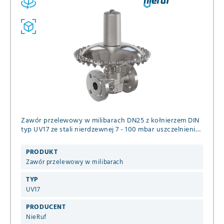
Zawór przelewowy w milibarach DN25 z kołnierzem DIN
typ UV17 ze stali nierdzewnej 7 - 100 mbar uszczelnienie
FKM / PTFE do neutralnych gazowych mediów
PRODUKT
Zawór przelewowy w milibarach
TYP
UV17
PRODUCENT
NieRuf