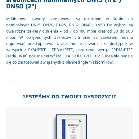
DN50 (2")
Millibarowe zawory przelewowe są dostępne w średnicach
nominalnych DN15, DN20, DN25, DN32, DN40, DN50. Do wyboru są
dwa różne zakresy ciśnienia – od 7 do 100 mbar oraz od 50 do 500
mbar. W obrębie tych zakresów ciśnienie za zaworem można
regulować bezstopniowo. Uszczelnienie zaworu jest dostępne w
wersjach z FKM/PTFE i EPDM/PTFE, przy czym wersja EPDM/PTFE
(seria UV18) posiada certyfikat FDA. Seria UV17 i UV18 idealnie nadaje
się do zastosowań związanych z blanketingiem zbiorników.
JESTEŚMY DO TWOJEJ DYSPOZYCJI