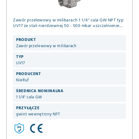
Zawór przelewowy w milibarach 1 1/4" cala GW NPT typ
UV17 ze stali nierdzewnej 50 - 500 mbar uszczelnienie
FKM / PTFE do neutralnych gazowych mediów
PRODUKT
Zawór przelewowy w milibarach
TYP
UV17
PRODUCENT
NieRuf
ŚREDNICA NOMINALNA
1 1/4" cala GW
PRZYŁĄCZE
gwint wewnętrzny NPT