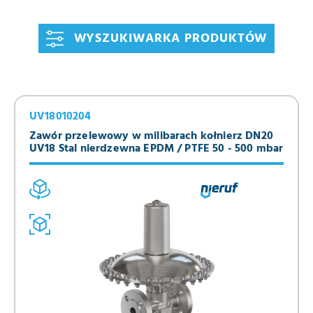
zbiorników, zapewniając w ten sposób niezawodną ochronę
procesów, produktów i instalacji.
WYSZUKIWARKA PRODUKTÓW
UV18010204
Zawór przelewowy w milibarach kołnierz DN20
UV18 Stal nierdzewna EPDM / PTFE 50 - 500 mbar