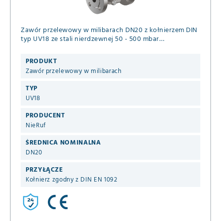
Zawór przelewowy w milibarach DN20 z kołnierzem DIN
typ UV18 ze stali nierdzewnej 50 - 500 mbar
uszczelnienie EPDM / PTFE do neutralnych gazowych
mediów
PRODUKT
Zawór przelewowy w milibarach
TYP
UV18
PRODUCENT
NieRuf
ŚREDNICA NOMINALNA
DN20
PRZYŁĄCZE
Kołnierz zgodny z DIN EN 1092