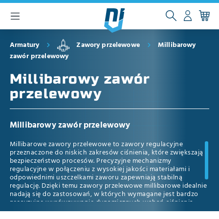
głównej zawartości
Armatury
Zawory przelewowe
Millibarowy
zawór przelewowy
Millibarowy zawór
przelewowy
Millibarowy zawór przelewowy
Millibarowe zawory przelewowe to zawory regulacyjne
przeznaczone do niskich zakresów ciśnienia, które zwiększają
bezpieczeństwo procesów. Precyzyjne mechanizmy
regulacyjne w połączeniu z wysokiej jakości materiałami i
odpowiednimi uszczelkami zaworu zapewniają stabilną
regulację. Dzięki temu zawory przelewowe millibarowe idealnie
nadają się do zastosowań, w których wymagane jest bardzo
precyzyjne wyrównywanie dynamicznych wahań ciśnienia,
takich jak zastosowania z gazem obojętnym i osłanianie