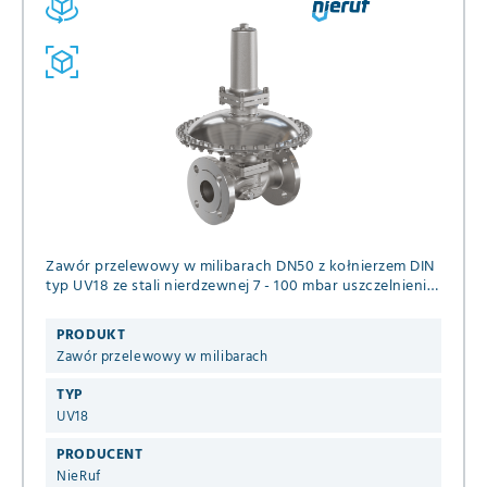
Zawór przelewowy w milibarach DN50 z kołnierzem DIN
typ UV18 ze stali nierdzewnej 7 - 100 mbar uszczelnienie
EPDM / PTFE do neutralnych gazowych mediów
PRODUKT
Zawór przelewowy w milibarach
TYP
UV18
PRODUCENT
NieRuf