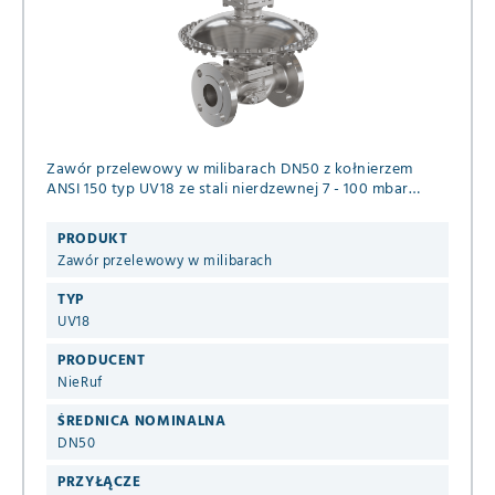
Zawór przelewowy w milibarach DN50 z kołnierzem
ANSI 150 typ UV18 ze stali nierdzewnej 7 - 100 mbar
uszczelnienie EPDM / PTFE do neutralnych gazowych
mediów
PRODUKT
Zawór przelewowy w milibarach
TYP
UV18
PRODUCENT
NieRuf
ŚREDNICA NOMINALNA
DN50
PRZYŁĄCZE