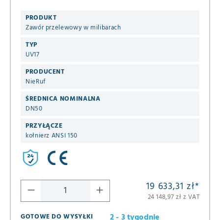
uszczelnienie FKM / PTFE do neutralnych gazowych
mediów
PRODUKT
Zawór przelewowy w milibarach
TYP
UV17
PRODUCENT
NieRuf
ŚREDNICA NOMINALNA
DN50
PRZYŁĄCZE
kołnierz ANSI 150
19 633,31 zł
*
24 148,97 zł z VAT
2 - 3 tygodnie
GOTOWE DO WYSYŁKI