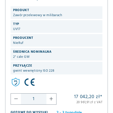
neutralnych gazowych mediów
PRODUKT
Zawór przelewowy w milibarach
TYP
UV17
PRODUCENT
NieRuf
ŚREDNICA NOMINALNA
2" cale GW
PRZYŁĄCZE
gwint wewnętrzny ISO 228
17 042,20 zł
*
20 961,91 zł z VAT
2 - 3 tygodnie
GOTOWE DO WYSYŁKI