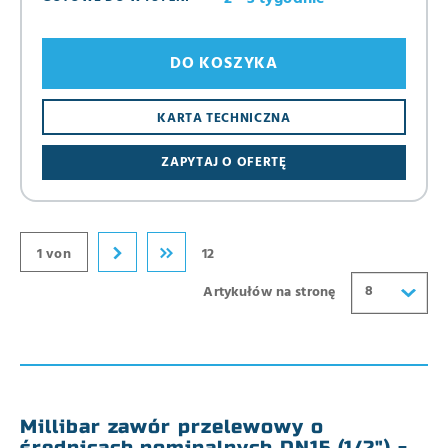
DO KOSZYKA
8
KARTA TECHNICZNA
16
ZAPYTAJ O OFERTĘ
24
32
40
1 von
12
8
Artykułów na stronę
Millibar zawór przelewowy o
średnicach nominalnych DN15 (1/2") -