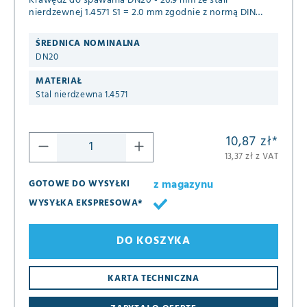
Krawędź do spawania DN20 - 26.9 mm ze stali
nierdzewnej 1.4571 S1 = 2.0 mm zgodnie z normą DIN
2642
ŚREDNICA NOMINALNA
DN20
MATERIAŁ
Stal nierdzewna 1.4571
10,87 zł
*
13,37 zł z VAT
z magazynu
GOTOWE DO WYSYŁKI
WYSYŁKA EKSPRESOWA*
DO KOSZYKA
8
KARTA TECHNICZNA
16