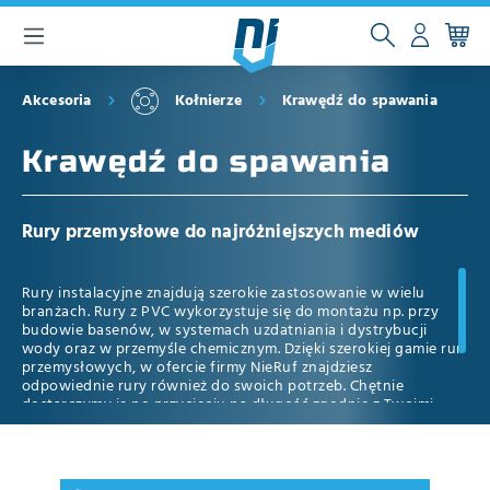
głównej zawartości
Akcesoria
Kołnierze
Krawędź do spawania
Krawędź do spawania
Rury przemysłowe do najróżniejszych mediów
Rury instalacyjne znajdują szerokie zastosowanie w wielu
branżach. Rury z PVC wykorzystuje się do montażu np. przy
budowie basenów, w systemach uzdatniania i dystrybucji
wody oraz w przemyśle chemicznym. Dzięki szerokiej gamie rur
przemysłowych, w ofercie firmy NieRuf znajdziesz
odpowiednie rury również do swoich potrzeb. Chętnie
dostarczymy je po przycięciu na długość zgodnie z Twoimi
wytycznymi. Rury instalacyjne są dostępne w zakresie ciśnienia
PN10 i PN16 oraz w średnicach nominalnych 12 mm – 110 mm.
Maksymalna długość wynosi 2 m na element.