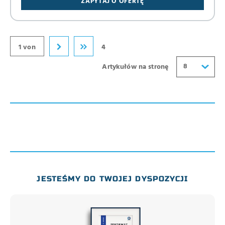
ZAPYTAJ O OFERTĘ
24
32
40
1 von
4
8
Artykułów na stronę
JESTEŚMY DO TWOJEJ DYSPOZYCJI